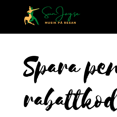
Spara pe
rabattko