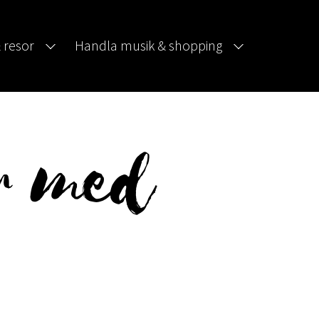
 resor
Handla musik & shopping
or med