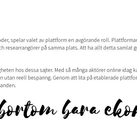
koder, spelar valet av plattform en avgörande roll. Plattform
 researrangörer på samma plats. Att ha allt detta samlat gör
gheten hos dessa sajter. Med så många aktörer online idag k
en utan reell besparing. Genom att lita på etablerade plattfo
udanden.
 bortom bara ek