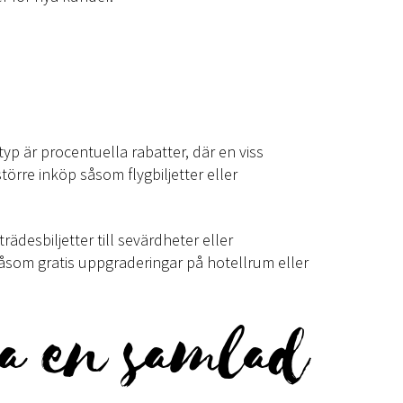
typ är procentuella rabatter, där en viss
törre inköp såsom flygbiljetter eller
rädesbiljetter till sevärdheter eller
såsom gratis uppgraderingar på hotellrum eller
a en samlad