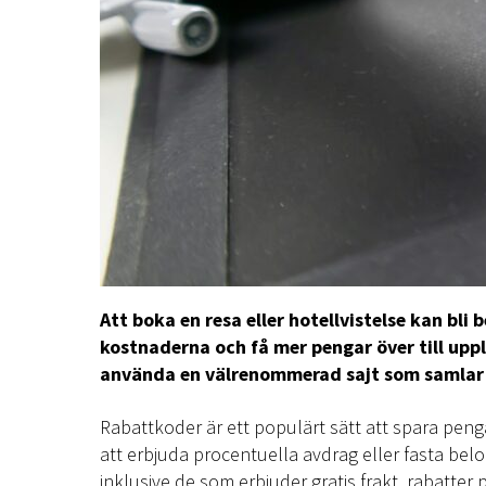
Att boka en resa eller hotellvistelse kan bl
kostnaderna och få mer pengar över till upp
använda en välrenommerad sajt som samlar 
Rabattkoder är ett populärt sätt att spara pe
att erbjuda procentuella avdrag eller fasta bel
inklusive de som erbjuder gratis frakt, rabatter