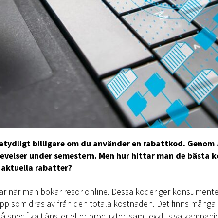
i betydligt billigare om du använder en rabattkod. Geno
levelser under semestern. Men hur hittar man de bästa k
aktuella rabatter?
ngar när man bokar resor online. Dessa koder ger konsument
opp som dras av från den totala kostnaden. Det finns många 
 på specifika tjänster eller produkter, samt exklusiva kampanj