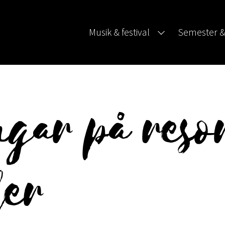
Musik & festival
Semester &
ngar på res
der