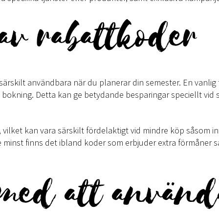
av rabattkoder
 särskilt användbara när du planerar din semester. En vanlig 
n bokning. Detta kan ge betydande besparingar speciellt vid s
 vilket kan vara särskilt fördelaktigt vid mindre köp såsom int
e minst finns det ibland koder som erbjuder extra förmåner 
med att använd