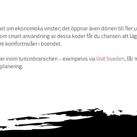
st om ekonomiska vinster; det öppnar även dörren till fler
m smart användning av dessa koder får du chansen att läg
gre komfortnivåer i boendet.
ter inom turismbranschen – exempelvis via
Visit Sweden
, får
planering.