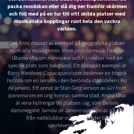
packa resväskan eller slå dig ner framför skärmen
och följ med på en tur till vitt skilda platser med
musikaliska kopplingar runt hela den vackra
världen.
Det finns massor av exempel på geografiska platser
inom alla musikgenrer. Inom populärmusik handlar
låtarna ofta om människor och händelser med en
specifik plats som bakgrund. Ett klassiskt exempel är
Barry Manilows
Copacapana
som beskriver en tragisk
historia om en servitris i den berömda stadsdelen i Rio
de janeiro. Ett annat är Stan Getz version av
Girl from
Ipanema
om en ung kvinna i samma stad. Andra låtar
är rena hyllningar till platsen i sig, som Bellinis
dansmegahit
Samba de Janeiro
som spelas på allt
från nattklubbar och maskerader till
sportevenemang.