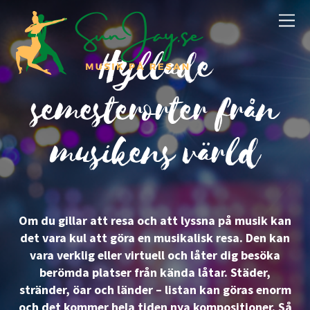
Hyllade
semesterorter från
musikens värld
Om du gillar att resa och att lyssna på musik kan
det vara kul att göra en musikalisk resa. Den kan
vara verklig eller virtuell och låter dig besöka
berömda platser från kända låtar. Städer,
stränder, öar och länder – listan kan göras enorm
och det kommer hela tiden nya kompositioner. Så