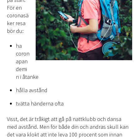
För en
coronasä
ker resa
bör du:
ha
coron
apan
demi
n i åtanke
hålla avstånd
tvätta händerna ofta
Visst, det är tråkigt att gå på nattklubb och dansa
med avstånd. Men för både din och andras skull kan
det vara klokt att inte leva 100 procent som innan