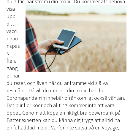
du alltid har ström i din
mobil. Du kommer att behöva
visa
upp
ditt
vacci
natio
nspas
s
flera
gång
er när
du reser, och även när du är framme vid själva
resmålet. Då vill du inte att din mobil har dött.
Coronapandemin innebär ofrånkomligt också väntan.
Det blir fler köer och allting kommer inte att vara
öppet. Genom att köpa en riktigt bra powerbank på
Batteriexperten kan du känna dig trygg att alltid ha
en fulladdad mobil. Varför inte satsa på en Voyage,