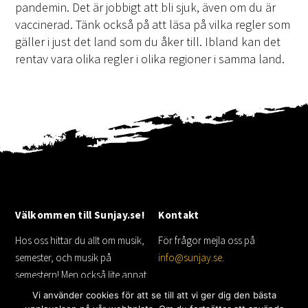
pandemin. Det är jobbigt att bli sjuk, även om du är
vaccinerad. Tänk också på att läsa på vilka regler som
gäller i just det land som du åker till. Ibland kan det
rentav vara olika regler i olika regioner i samma land.
Välkommen till Sunjay.se!
Kontakt
Hos oss hittar du allt om musik,
För frågor mejla oss på
semester, och musik på
info@sunjay.se
.
semestern! Men också lite annat
som shopping inspirerad av
Vi använder cookies för att se till att vi ger dig den bästa