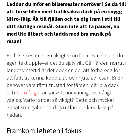
Laddar du inför en bilsemester norröver? Se då till
att förse bilen med trafiksäkra däck på en snygg
Nitro-fälg. Åk till fjällen och ta dig fram i stil till
ditt slutliga resmål. Glöm inte att ta pauser, ha
med lite ätbart och ladda med bra musik på
resan!
En bilsemester är en riktigt skön form av resa, där du i
egen takt upplever det du själv vill. Går färden norrut i
landet vintertid är det dock en del att förbereda för
att fullt ut kunna koppla av och njuta av resan. Bilen
behöver vara rätt utrustad för färden, där bra däck
och
Nitro fälgar
är särskilt nödvändigt vid dåligt
väglag. Varför är det så viktigt? Detta och mycket
annat som gäller nordliga utfärder ska vi kika på
nedan.
Framkomligheten i fokus